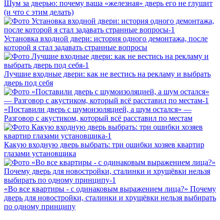
Шум за дверью: почему ваша «железная» дверь его не глушит
(и что с этим делать)
Установка входной двери: история одного демонтажа, после
которой я стал задавать странные вопросы
Лучшие входные двери: как не вестись на рекламу и выбрать
дверь под себя
«Поставили дверь с шумоизоляцией, а шум остался» —
Разговор с акустиком, который всё расставил по местам
Какую входную дверь выбрать: три ошибки хозяев квартир
глазами установщика
«Во все квартиры - с одинаковым выражением лица?» Почему
дверь для новостройки, сталинки и хрущёвки нельзя выбирать
по одному принципу