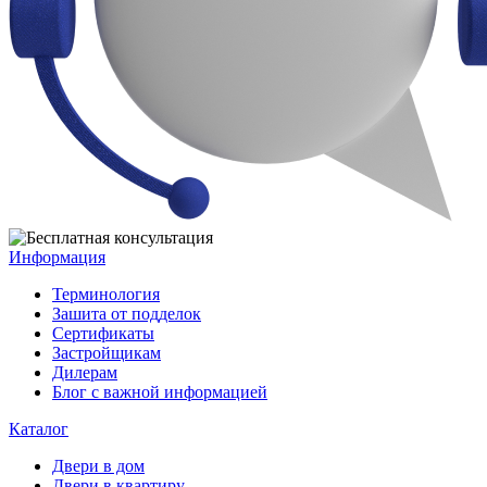
Информация
Терминология
Зашита от подделок
Сертификаты
Застройщикам
Дилерам
Блог с важной информацией
Каталог
Двери в дом
Двери в квартиру