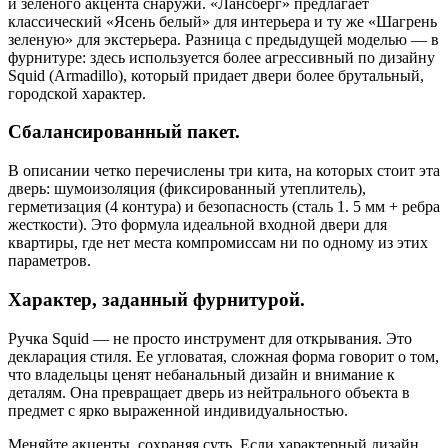
и зеленого акцента снаружи. «Лансберг» предлагает
классический «Ясень белый» для интерьера и ту же «Шагрень
зеленую» для экстерьера. Разница с предыдущей моделью — в
фурнитуре: здесь используется более агрессивный по дизайну
Squid (Armadillo), который придает двери более брутальный,
городской характер.
Сбалансированный пакет.
В описании четко перечислены три кита, на которых стоит эта
дверь: шумоизоляция (фиксированный утеплитель),
герметизация (4 контура) и безопасность (сталь 1. 5 мм + ребра
жесткости). Это формула идеальной входной двери для
квартиры, где нет места компромиссам ни по одному из этих
параметров.
Характер, заданный фурнитурой.
Ручка Squid — не просто инструмент для открывания. Это
декларация стиля. Ее угловатая, сложная форма говорит о том,
что владельцы ценят небанальный дизайн и внимание к
деталям. Она превращает дверь из нейтрального объекта в
предмет с ярко выраженной индивидуальностью.
Меняйте акценты, сохраняя суть. Если характерный дизайн