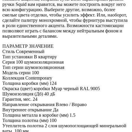
ручки Squid вам нравится, вы можете построить вокруг него
всю конфигурацию. Выберите другие, возможно, более
смелые цвета отделки, чтобы усилить эффект. Или, наоборот,
сделайте палитру монохромной, чтобы фурнитура выступила
в роли единственного акцента. Возможности кастомизации
позволяют играть с балансом между нейтральным фоном и
выразительными деталями.
ПАРАМЕТР
ЗНАЧЕНИЕ
Стиль
Современный
Тип установки
В квартиру
Серия
100 шумоизоляционная
Тип серии
шумоизоляционная
Модель серии
100
Коллекция
Contemporary
Толщина коробки (мм)
124
Окраска (цвет) коробки
Муар черный RAL 9005
Шумоизоляция (Дб)
40 дБ
Гарантия, мес.
24
Направление открывания
Влево / Вправо
Внутреннее открывание
Да
Толщина металла в коробке (мм)
1.5
Толщина полотна (мм)
100
Утеплитель полотна
2 слоя шумопоглощающей минеральной
ваты, 100 мм