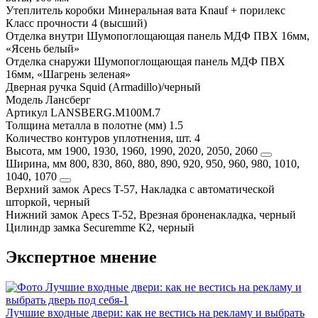
Утеплитель коробки
Минеральная вата Knauf + порилекс
Класс прочности
4 (высший)
Отделка внутри
Шумопоглощающая панель МДФ ПВХ 16мм,
«Ясень белый»
Отделка снаружи
Шумопоглощающая панель МДФ ПВХ
16мм, «Шагрень зеленая»
Дверная ручка
Squid (Armadillo)/черный
Модель
Лансберг
Артикул
LANSBERG.M100M.7
Толщина металла в полотне (мм)
1.5
Количество контуров уплотнения, шт.
4
Высота, мм
1900, 1930, 1960, 1990, 2020, 2050, 2060
Ширина, мм
800, 830, 860, 880, 890, 920, 950, 960, 980, 1010,
1040, 1070
Верхний замок
Apecs T-57, Накладка с автоматической
шторкой, черный
Нижний замок
Apecs T-52, Врезная броненакладка, черный
Цилиндр замка
Securemme К2, черный
Экспертное мнение
Лучшие входные двери: как не вестись на рекламу и выбрать